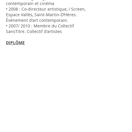
contemporain et cinéma
• 2008 : Co-directeur artistique, I Screen,
Espace Vallès, Saint-Martin-D’Hères.
Événement d'art contemporain.
• 2007/ 2010 : Membre du Collectif
SansTitre. Collectif d'artistes
DIPLÔME
• 2015,
CAPES d'Arts Plastiques
• 2006/2008,
Diplôme National d’Arts
Plastiques
, école supérieur d’art de
Grenoble.
• 2004/2006,
Diplôme National Supérieur
d’Expression Plastique
, école supérieur
d’art de Grenoble.
• 2001/2004,
Diplôme d'Études
Universitaires Générales
, mention Arts
Plastiques, Université d’Aix-en-Provence.